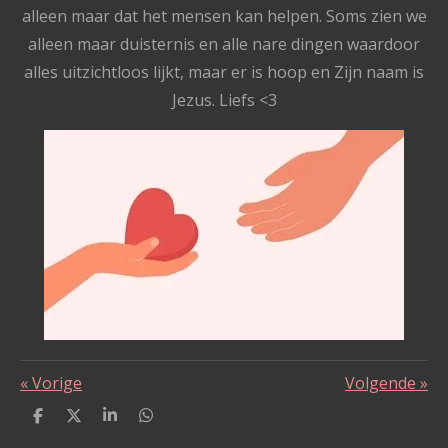
alleen maar dat het mensen kan helpen. Soms zien we
alleen maar duisternis en alle nare dingen waardoor
alles uitzichtloos lijkt, maar er is hoop en Zijn naam is
Jezus. Liefs <3
«
Vorige
Volgende
»
D
D
S
D
e
e
h
e