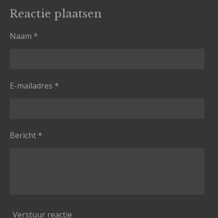
l
e
a
l
e
l
r
e
Reactie plaatsen
n
e
n
Naam *
E-mailadres *
Bericht *
Verstuur reactie