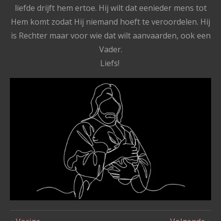
liefde drijft hem ertoe. Hij wilt dat eenieder mens tot
Hem komt zodat Hij niemand hoeft te veroordelen.
Hij
is Rechter maar voor wie dat wilt aanvaarden, ook een
Vader.
Liefs!