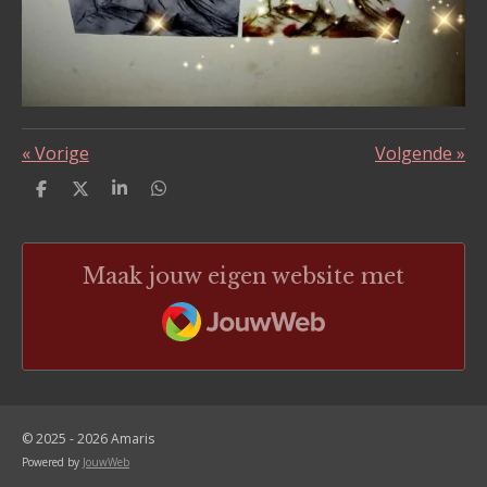
«
Vorige
Volgende
»
D
D
S
D
e
e
h
e
l
e
a
l
e
l
r
e
n
e
n
Maak jouw eigen website met
JouwWeb
© 2025 - 2026 Amaris
Powered by
JouwWeb