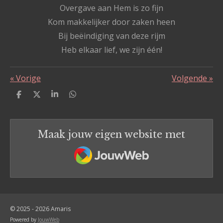
Overgave aan Hem is zo fijn
Kom makkelijker door zaken heen
Bij beëindiging van deze rijm
Heb elkaar lief, we zijn één!
«
Vorige
Volgende
»
D
D
S
D
e
e
h
e
l
e
a
l
e
l
r
e
n
e
n
Maak jouw eigen website met
JouwWeb
© 2025 - 2026 Amaris
Powered by
JouwWeb