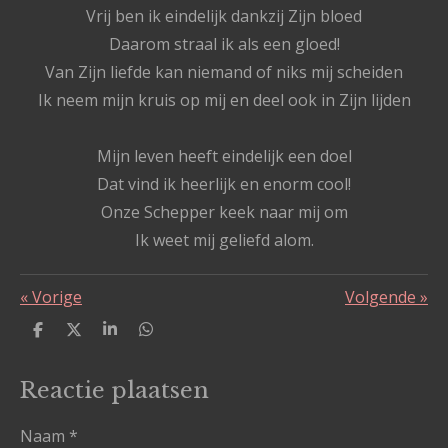
Vrij ben ik eindelijk dankzij Zijn bloed
Daarom straal ik als een gloed!
Van Zijn liefde kan niemand of niks mij scheiden
Ik neem mijn kruis op mij en deel ook in Zijn lijden
Mijn leven heeft eindelijk een doel
Dat vind ik heerlijk en enorm cool!
Onze Schepper keek naar mij om
Ik weet mij geliefd alom.
«
Vorige
Volgende
»
D
D
S
D
e
e
h
e
l
e
a
l
e
l
r
e
Reactie plaatsen
n
e
n
Naam *