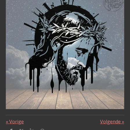
«
Vorige
Volgende
»