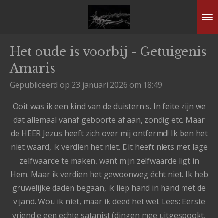
Ga
direct
naar
Het oude is voorbij - Getuigenis
de
Amaris
hoofdinhoud
Gepubliceerd op 23 januari 2026 om 18:49
Ooit was ik een kind van de duisternis. In feite zijn we
dat allemaal vanaf geboorte af aan, zondig etc. Maar
de HEER Jezus heeft zich over mij ontfermd! Ik ben het
niet waard, ik verdien het niet. Dit heeft niets met lage
zelfwaarde te maken, want mijn zelfwaarde ligt in
Hem. Maar ik verdien het gewoonweg écht niet. Ik heb
gruwelijke daden begaan, ik liep hand in hand met de
vijand. Wou ik niet, maar ik deed het wel. Lees: Eerste
vriendje een echte satanist (dingen mee uitgespookt,