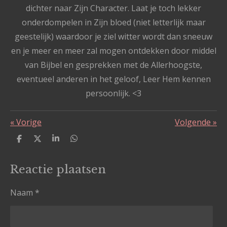
dichter naar Zijn Character. Laat je toch lekker
onderdompelen in Zijn bloed (niet letterlijk maar
geestelijk) waardoor je ziel witter wordt dan sneeuw
en je meer en meer zal mogen ontdekken door middel
van Bijbel en gesprekken met de Allerhoogste,
eventueel anderen in het geloof, Leer Hem kennen
persoonlijk. <3
«
Vorige
Volgende
»
D
D
S
D
e
e
h
e
l
e
a
l
e
l
r
e
Reactie plaatsen
n
e
n
Naam *