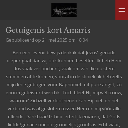
Ga
direct
naar
Getuigenis kort Amaris
de
hoofdinhoud
Gepubliceerd op 21 mei 2025 om 18:04
Ben een levend bewijs denk ik dat Jezus' genade
dieper gaat dan wij ook kunnen beseffen. Ik heb Hem
dus vaak verloochent, vaak om van die duistere
stemmen af te komen, vooral in de kliniek, ik heb zelfs
mijn knie gebogen voor Baphomet, uit pure angst, zo
enorm geteisterd werd ik. Toch bleef Hij mij wél trouw,
waarom? Zichzelf verloochenen kan Hij niet, en het
verbond was al gesloten tussen Hem en mij vóór alle
ellende. Dankbaar! Ik
heb letterlijk ervaren, dat Gods
liefde/genade ondoorgrondelijk groots is. Echt waar,