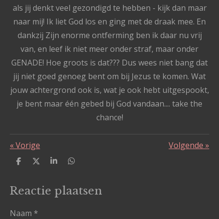
als jij denkt veel gezondigd te hebben - kijk dan maar
naar mij! Ik liet God los en ging met de draak mee. En
dankzij Zijn enorme ontferming ben ik daar nu vrij
van, en leef ik niet meer onder straf, maar onder
GENADE! Hoe groots is dat??? Dus wees niet bang dat
jij niet goed genoeg bent om bij Jezus te komen. Wat
jouw achtergrond ook is, wat je ook hebt uitgespookt,
je bent maar één gebed bij God vandaan.... take the
chance!
«
Vorige
Volgende
»
D
D
S
D
e
e
h
e
l
e
a
l
e
l
r
e
Reactie plaatsen
n
e
n
Naam *